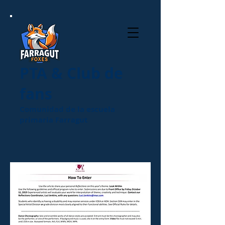
PTA & Club de
fans
Comunidad de la escuela
primaria Farragut