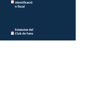
identificació
n fiscal
Estatutos del
Club de Fans
Artículos de constitución del Fan
Club